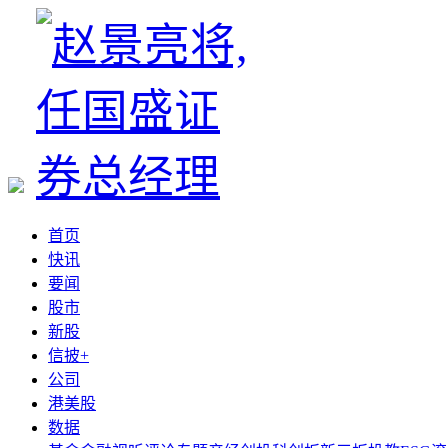
首页
快讯
要闻
股市
新股
信披+
公司
港美股
数据