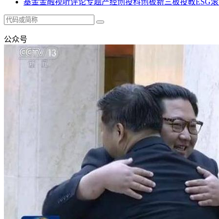
基金
金融
视听
评论
专题
产经
创投
科创板
新三板
投教
ESG
滚
公众号