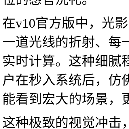
在v10官方版中，光
一道光线的折射、每
实时计算。这种细腻
户在秒入系统后，仿
能看到宏大的场景，
这种极致的视觉冲击，