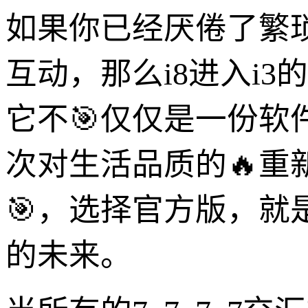
如果你已经厌倦了繁
互动，那么i8进入i
它不🎯仅仅是一份软
次对生活品质的🔥
🎯，选择官方版，
的未来。