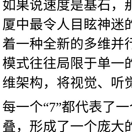
如果说速度是基石，那么“
厦中最令人目眩神迷
着一种全新的多维并
模式往往局限于单一
维架构，将视觉、听
每一个“7”都代表了
叠，形成了一个庞大