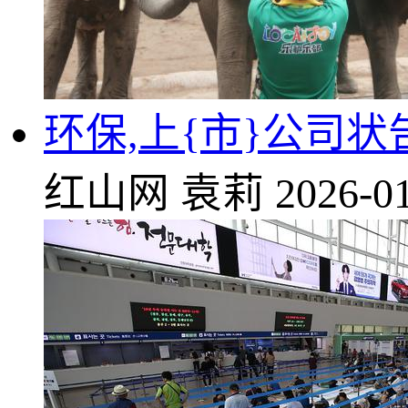
环保,上{市}公司状
红山网
袁莉
2026-01